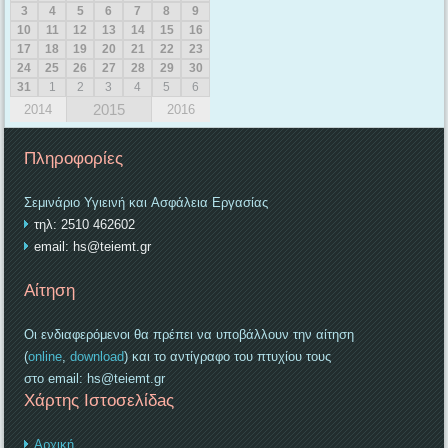
3
4
5
6
7
8
9
10
11
12
13
14
15
16
17
18
19
20
21
22
23
24
25
26
27
28
29
30
31
1
2
3
4
5
6
2015
2014
2016
Πληροφορίες
Σεμινάριο Υγιεινή και
Ασφάλεια Εργασίας
τηλ: 2510 462602
email: hs@teiemt.gr
Αίτηση
Οι ενδιαφερόμενοι θα πρέπει να υποβάλλουν την αίτηση
(
online
,
download
) και το αντίγραφο του πτυχίου τους
στο email: hs@teiemt.gr
Χάρτης Ιστοσελίδaς
Αρχική