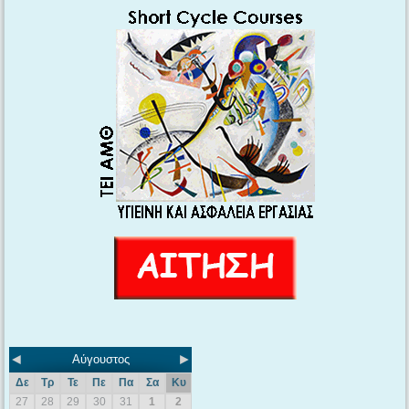
◄
►
Αύγουστος
Δε
Τρ
Τε
Πε
Πα
Σα
Κυ
27
28
29
30
31
1
2